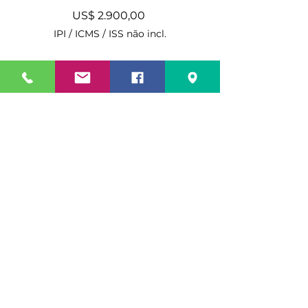
Preço
US$ 2.900,00
IPI / ICMS / ISS não incl.
Quantidade
*
Adicionar ao carrinho
Comprar