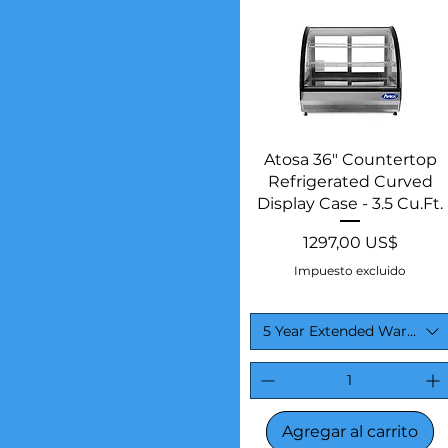
Vista rápida
Atosa 36" Countertop
Refrigerated Curved
Display Case - 3.5 Cu.Ft.
Precio
1297,00 US$
Impuesto excluido
5 Year Extended Warranty
Agregar al carrito