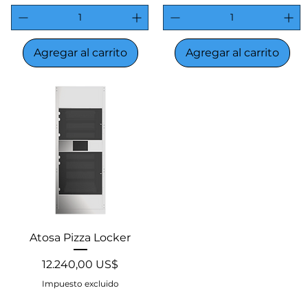
Agregar al carrito
Agregar al carrito
Vista rápida
Atosa Pizza Locker
Precio
12.240,00 US$
Impuesto excluido