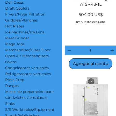
Deli Cases
ATSP-18-1L
Draft Coolers
Fryers/Fryer Filtration
Precio
504,00 US$
Griddles/Planchas
Impuesto excluido
Hot Plates
Ice Machines/Ice Bins
Meat Grinder
Mega Tops
Merchandiser/Glass Door
Open Air Merchandisers
Ovens
Agregar al carrito
Congeladores verticales
Refrigeradores verticales
Pizza Prep
Ranges
Mesas de preparación para
sándwiches / ensaladas
Sinks
S/S Worktables/Equipment
Stands/Wallshelves