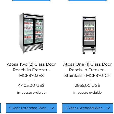
Vista rápida
Vista rápida
Atosa Two (2) Glass Door
Atosa One (1) Glass Door
Reach-in Freezer -
Reach-in Freezer -
MCF8703ES
Stainless - MCF8701GR
Precio
Precio
4403,00 US$
2855,00 US$
Impuesto excluido
Impuesto excluido
5 Year Extended Warranty
5 Year Extended Warranty