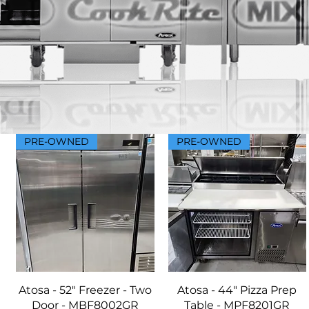
PRE-OWNED
PRE-OWNED
Vista rápida
Vista rápida
Atosa - 52" Freezer - Two
Atosa - 44" Pizza Prep
Door - MBF8002GR
Table - MPF8201GR