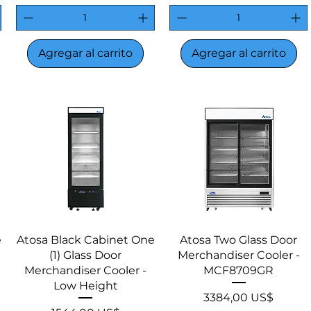
Agregar al carrito
Agregar al carrito
Vista rápida
Vista rápida
e
Atosa Black Cabinet One
Atosa Two Glass Door
(1) Glass Door
Merchandiser Cooler -
Merchandiser Cooler -
MCF8709GR
Low Height
Precio
3384,00 US$