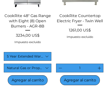
Vista rápida
Vista rápida
CookRite 48" Gas Range
CookRite Countertop
with Eight (8) Open
Electric Fryer - Twin Well
Burners - AGR-8B
Precio
1261,00 US$
Precio
3234,00 US$
Impuesto excluido
Impuesto excluido
5 Year Extended Warranty
Natural Gas or Propane?
Agregar al carrito
Agregar al carrito