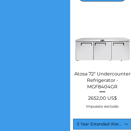
Vista rápida
Atosa 72" Undercounter
Refrigerator -
MGF8404GR
Precio
2652,00 US$
Impuesto excluido
5 Year Extended Warranty