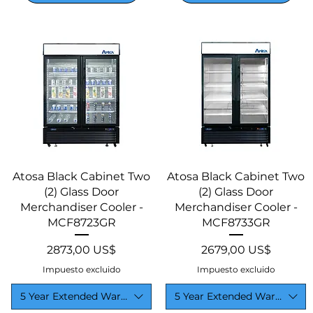
Vista rápida
Vista rápida
Atosa Black Cabinet Two
Atosa Black Cabinet Two
(2) Glass Door
(2) Glass Door
Merchandiser Cooler -
Merchandiser Cooler -
MCF8723GR
MCF8733GR
Precio
Precio
2873,00 US$
2679,00 US$
Impuesto excluido
Impuesto excluido
5 Year Extended Warranty
5 Year Extended Warranty