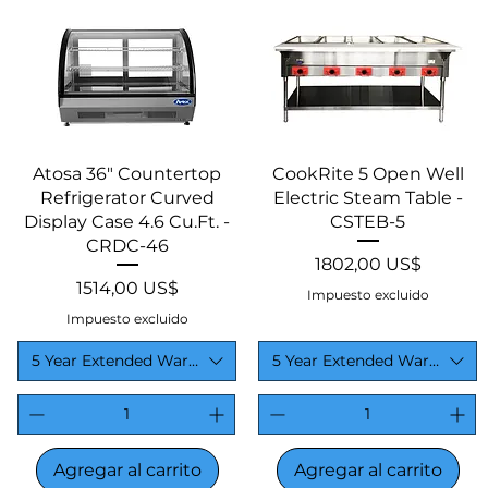
Vista rápida
Vista rápida
Atosa 36" Countertop
CookRite 5 Open Well
Refrigerator Curved
Electric Steam Table -
Display Case 4.6 Cu.Ft. -
CSTEB-5
CRDC-46
Precio
1802,00 US$
Precio
1514,00 US$
Impuesto excluido
Impuesto excluido
5 Year Extended Warranty
5 Year Extended Warranty
Agregar al carrito
Agregar al carrito