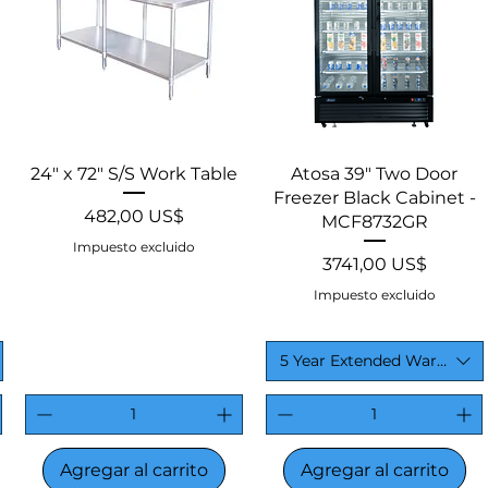
Vista rápida
Vista rápida
24″ x 72″ S/S Work Table
Atosa 39" Two Door
Freezer Black Cabinet -
Precio
482,00 US$
MCF8732GR
Impuesto excluido
Precio
3741,00 US$
Impuesto excluido
5 Year Extended Warranty
Agregar al carrito
Agregar al carrito