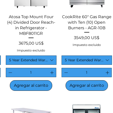
Vista rápida
Vista rápida
Atosa Top Mount Four
CookRite 60″ Gas Range
(4) Divided Door Reach-
with Ten (10) Open
in Refrigerator -
Burners - AGR-10B
MBF8011GR
Precio
3549,00 US$
Precio
3675,00 US$
Impuesto excluido
Impuesto excluido
5 Year Extended Warranty
5 Year Extended Warranty
Agregar al carrito
Agregar al carrito