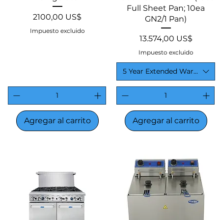
Full Sheet Pan; 10ea
Precio
2100,00 US$
GN2/1 Pan)
Impuesto excluido
Precio
13.574,00 US$
Impuesto excluido
5 Year Extended Warranty
Agregar al carrito
Agregar al carrito