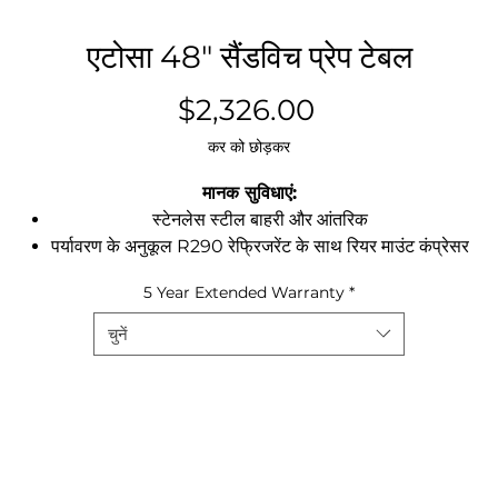
एटोसा 48″ सैंडविच प्रेप टेबल
मूल्य
$2,326.00
कर को छोड़कर
मानक सुविधाएं:
स्टेनलेस स्टील बाहरी और आंतरिक
पर्यावरण के अनुकूल R290 रेफ्रिजरेंट के साथ रियर माउंट कंप्रेसर
डिक्सेल डिजिटल नियंत्रक
5 Year Extended Warranty
*
33°F - 40°F . के बीच तापमान बनाए रखता है
पूर्व-स्थापित 4 ”गहरे स्टेनलेस स्टील पैन
चुनें
10 ”काटने का बोर्ड
रिकेस्ड दरवाज़े के हैंडल
स्टे ओपन फीचर के साथ सेल्फ क्लोजिंग डोर
सकारात्मक दरवाजा सील के लिए चुंबकीय दरवाजा गैसकेट मानक
एक(1) प्रति अनुभाग पूर्व-स्थापित शेल्फ
पूर्व-स्थापित कैस्टर