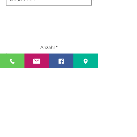
Anzahl
*
In den Warenkorb
Sofortkauf
AEC-0621E – Smart Touch Combi
Oven
10” Smart Touch Flat Screen –