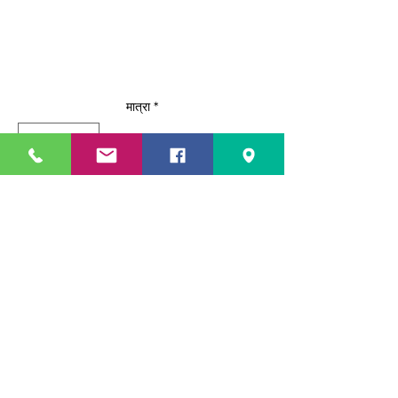
मात्रा
*
कार्ट में जोड़ें
अभी खरीदें
AEC-0711E – Smart Touch Combi
Oven
10” Smart Touch Flat Screen –
Large cooking process icons
Specification Sheet