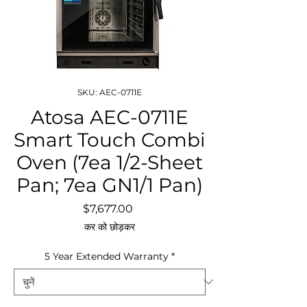
SKU: AEC-0711E
Atosa AEC-0711E
Smart Touch Combi
Oven (7ea 1/2-Sheet
Pan; 7ea GN1/1 Pan)
मूल्य
$7,677.00
कर को छोड़कर
5 Year Extended Warranty
*