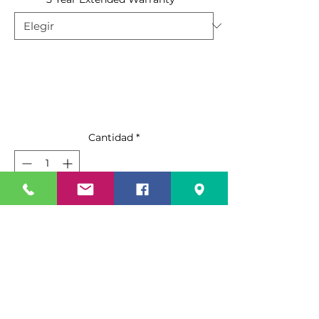
Cantidad
*
Agregar al carrito
Realizar compra
Standard Features:
Black steel exterior with