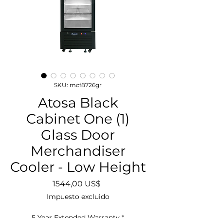
SKU: mcf8726gr
Atosa Black
Cabinet One (1)
Glass Door
Merchandiser
Cooler - Low Height
Precio
1544,00 US$
Impuesto excluido
5 Year Extended Warranty
*