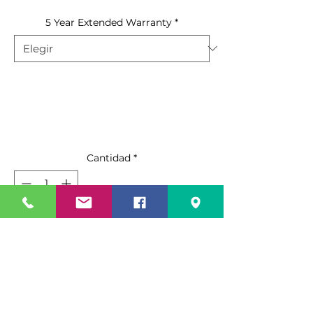
5 Year Extended Warranty
*
Cantidad
*
Agregar al carrito
Realizar compra
Showcase Your Products with