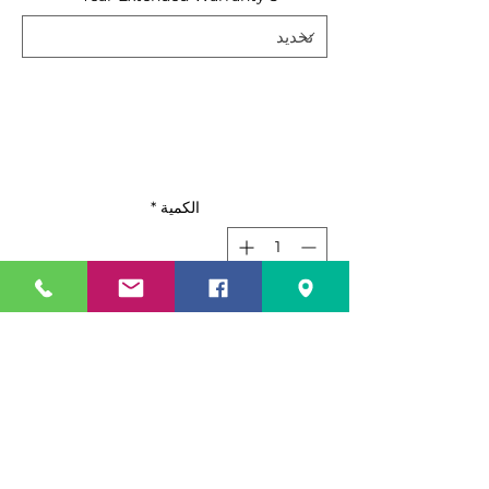
الكمية
*
أضِف إلى العربة
اشترِ الآن
Features:
Black steel exterior with
stainless steel interior