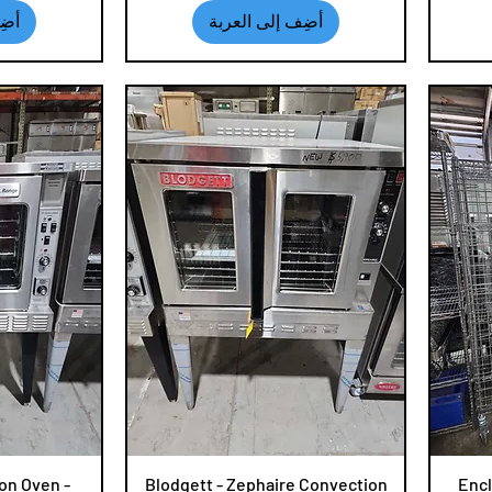
أضِف إلى العربة
أضِ
Encl
العرض السريع
Blodgett - Zephaire Convection
ال
on Oven -