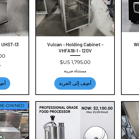
Wi
العرض السريع
Vulcan - Holding Cabinet -
ال
 UHST-13
VHFA18-1 - 120V
الس
السعر
م
مستثناة ضريبة
أضِف إلى العربة
أضِ
RE-OWNED