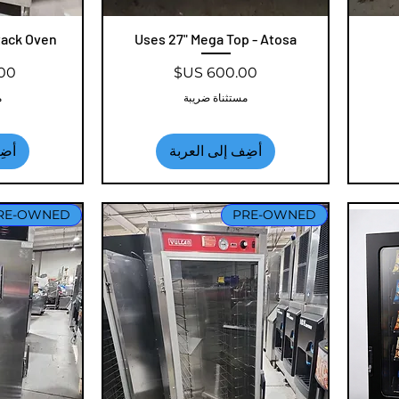
العرض السريع
Uses 27" Mega Top - Atosa
ال
tack Oven
السعر
الس
مستثناة ضريبة
م
أضِف إلى العربة
أضِ
RE-OWNED
PRE-OWNED