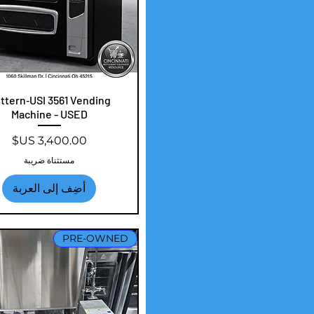
العرض السريع
ttern‑USI 3561 Vending
Machine - USED
السعر
مستثناة ضريبة
أضِف إلى العربة
PRE-OWNED