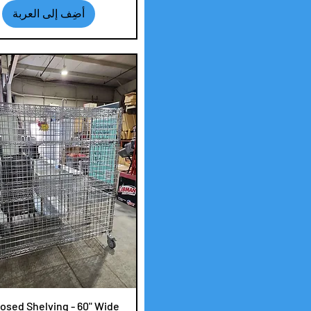
أضِف إلى العربة
العرض السريع
osed Shelving - 60" Wide