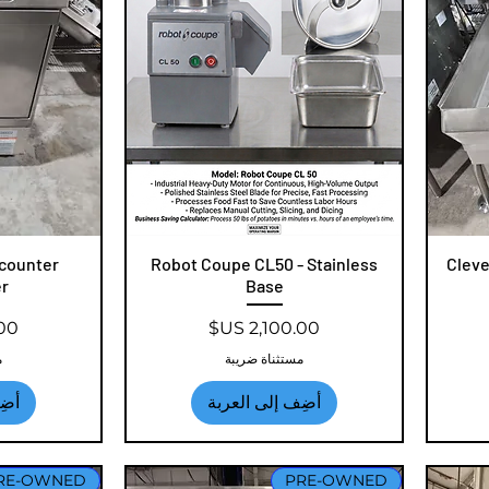
Clevel
العرض السريع
Robot Coupe CL50 - Stainless
ال
rcounter
r
Base
السعر
الس
مستثناة ضريبة
م
أضِف إلى العربة
أضِ
RE-OWNED
PRE-OWNED