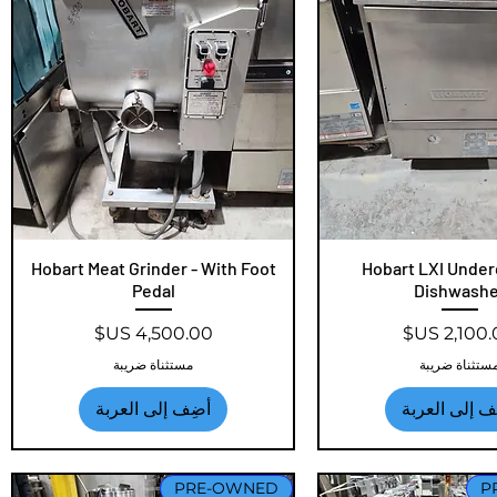
عرض السريع
Hobart LXI Unde
العرض السريع
Hobart Meat Grinder - With Foot
Pedal
Dishwashe
عر
السعر
ستثناة ضريبة
مستثناة ضريبة
ف إلى العربة
أضِف إلى العربة
PRE-OWNED
P