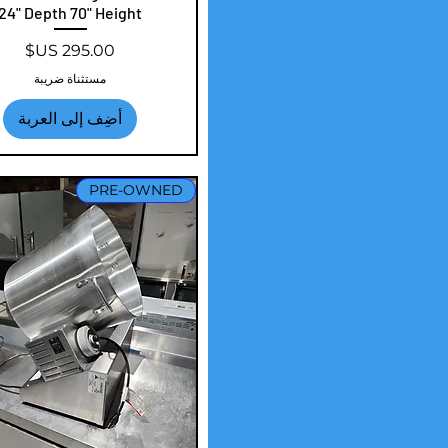
24" Depth 70" Height
السعر
مستثناة ضريبة
أضِف إلى العربة
PRE-OWNED