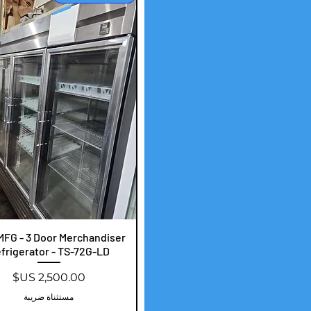
العرض السريع
MFG - 3 Door Merchandiser
frigerator - TS-72G-LD
السعر
مستثناة ضريبة