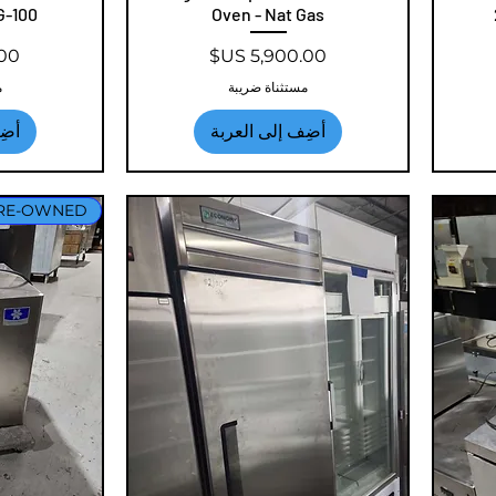
G-100
Oven - Nat Gas
السعر
الس
مستثناة ضريبة
م
أضِف إلى العربة
أضِ
RE-OWNED