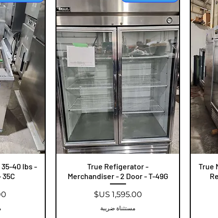
True 
العرض السريع
True Refigerator -
ال
 35-40 lbs -
 35C+
Merchandiser - 2 Door - T-49G
Re
السعر
ال
مستثناة ضريبة
م