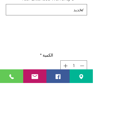
الكمية
*
أضِف إلى العربة
اشترِ الآن
Standard Features
Bottom mount compressor
units with environmentally