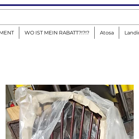
MENT
WO IST MEIN RABATT?!?!?
Atosa
Landi