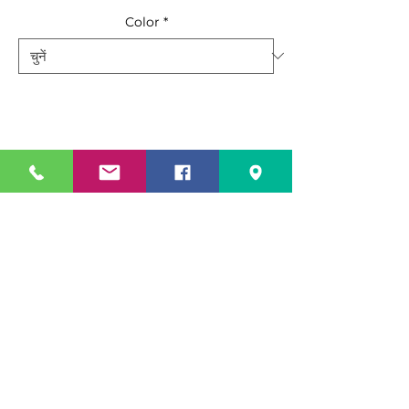
Color
*
मात्रा
*
कार्ट में जोड़ें
अभी खरीदें
The
Mallory Chair
from JMC