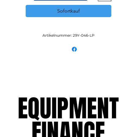
Sofortkauf
Artikelnummer: 29Y-046-LP
EQUIPMENT
EQUIPMENT
FINANCE
FINANCE