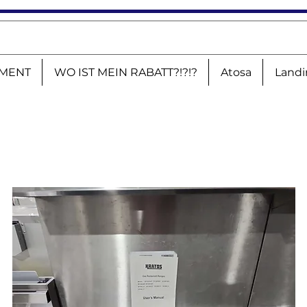
MENT
WO IST MEIN RABATT?!?!?
Atosa
Landi