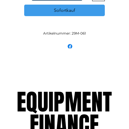
Sofortkauf
Artikelnummer: 29M-061
EQUIPMENT
EQUIPMENT
FINANCE
FINANCE