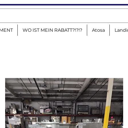
MENT
WO IST MEIN RABATT?!?!?
Atosa
Landi