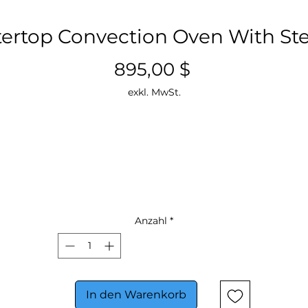
ertop Convection Oven With St
Preis
895,00 $
exkl. MwSt.
Anzahl
*
In den Warenkorb