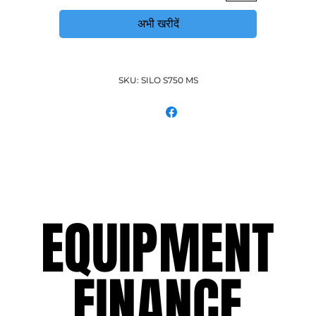
अभी खरीदें
SKU: SILO S750 MS
EQUIPMENT
EQUIPMENT
FINANCE
FINANCE