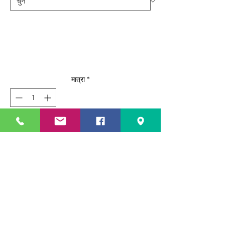
मात्रा
*
कार्ट में जोड़ें
अभी खरीदें
Standard Features
Top mount compressor with
environmentally Friendly R290
refrigerant