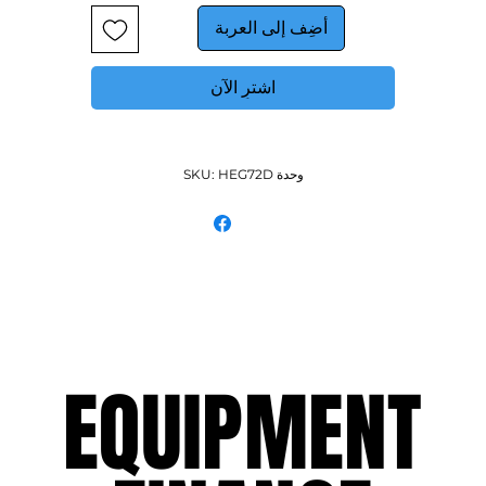
أضِف إلى العربة
اشترِ الآن
وحدة SKU: HEG72D
EQUIPMENT
EQUIPMENT