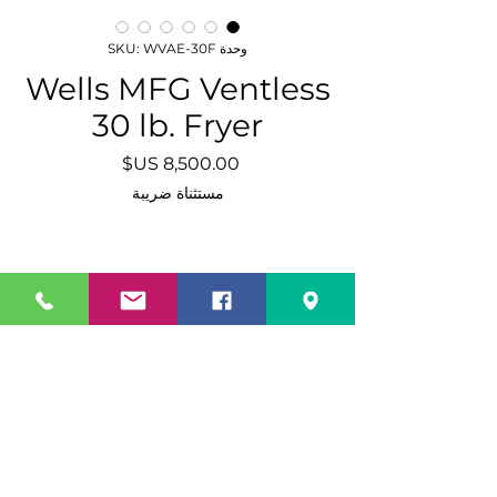
وحدة SKU: WVAE-30F
Wells MFG Ventless
30 lb. Fryer
السعر
مستثناة ضريبة
الكمية
*
أضِف إلى العربة