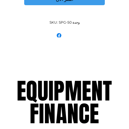
وحدة SKU: SPG-50
EQUIPMENT
EQUIPMENT
FINANCE
FINANCE